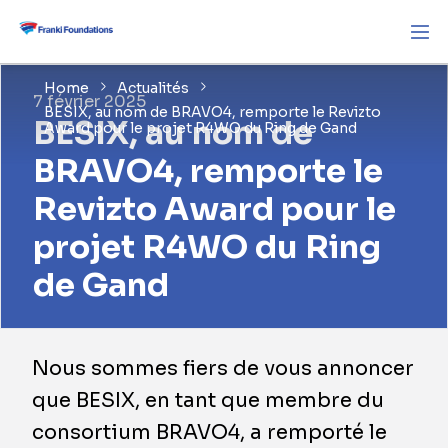
Home
Actualités
7 février 2025
BESIX, au nom de BRAVO4, remporte le Revizto
BESIX, au nom de
Award pour le projet R4WO du Ring de Gand
BRAVO4, remporte le
Revizto Award pour le
projet R4WO du Ring
de Gand
Nous sommes fiers de vous annoncer
que BESIX, en tant que membre du
consortium BRAVO4, a remporté le