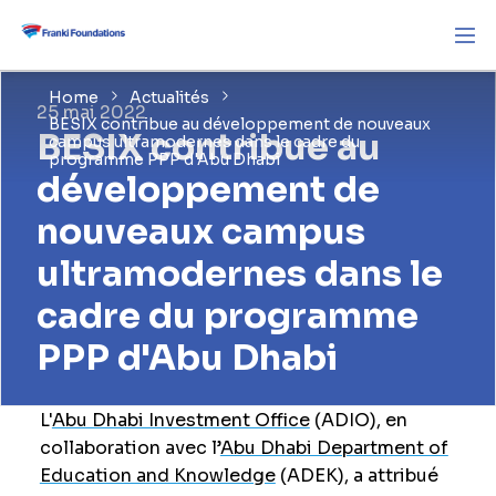
Home
Actualités
25 mai 2022
BESIX contribue au développement de nouveaux
BESIX contribue au
campus ultramodernes dans le cadre du
programme PPP d'Abu Dhabi
développement de
nouveaux campus
ultramodernes dans le
cadre du programme
PPP d'Abu Dhabi
L'
Abu Dhabi Investment Office
(ADIO), en
collaboration avec l’
Abu Dhabi Department of
Education and Knowledge
(ADEK), a attribué