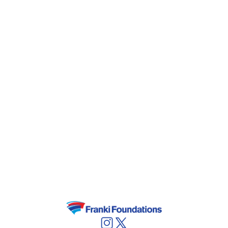
des concessions. Actif depuis 1909, BESIX et
ses filiales ont souvent été précurseurs en
matière de performance énergétique des
bâtiments. À Paris, Bruxelles ou Rotterdam, le
groupe a contribué à la conception et à la
construction de bâtiments répondant aux
certifications environnementales les plus
élevées (BREEAM, LEED, Bâtiment Passif,
Cradle-to-Cradle …) et contribuant à
améliorer les standards du secteur. Le
département d'ingénierie du groupe permet à
BESIX de réaliser des projets complexes et
uniques, en particulier sur les plans
techniques et environnementaux.