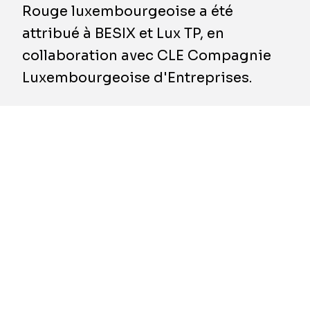
Rouge luxembourgeoise a été
attribué à BESIX et Lux TP, en
collaboration avec CLE Compagnie
Luxembourgeoise d'Entreprises.
Le futur bâtiment, appelé "Maison de la Croix-
Rouge", se veut un lieu de rencontre pour tous
les bénéficiaires, donneurs de sang,
bénévoles et salariés de l’organisation, offrant
un espace de travail et de rencontres, propice
à la solidarité et à la collaboration. La date de
livraison de ce projet développé par IKO Real
Estate est prévue courant 2026.