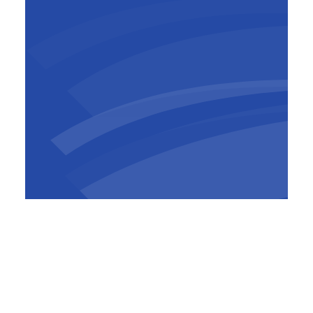
Vincent Berger
Business Director Development
Wallonia & Grand Duchy of
Luxembourg
BESIX est un groupe belge de premier plan,
basé à Bruxelles et actif dans 25 pays et sur 5
continents dans les secteurs de la
construction, de la promotion immobilière et