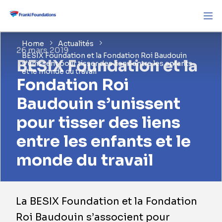
Home
Actualités
26 mars 2019
BESIX Foundation et la Fondation Roi Baudouin
BESIX Foundation et la
s’unissent pour tisser des liens entre les enfants
et le monde du travail
Fondation Roi
Baudouin s’unissent
pour tisser des liens
entre les enfants et le
monde du travail
La BESIX Foundation et la Fondation
Roi Baudouin s’associent pour