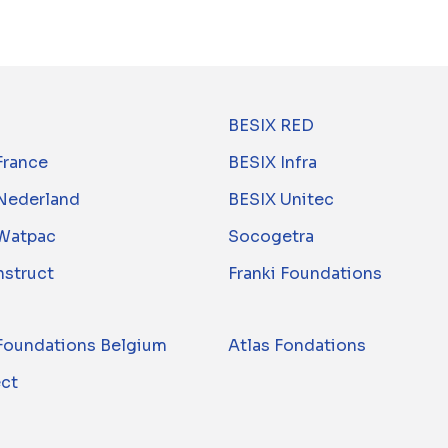
BESIX RED
France
BESIX Infra
Nederland
BESIX Unitec
Watpac
Socogetra
nstruct
Franki Foundations
 Foundations Belgium
Atlas Fondations
ect