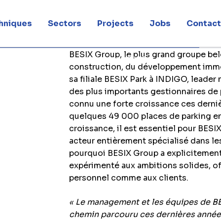
 INDIGO
hniques
Sectors
Projects
Jobs
Contac
BESIX Group, le plus grand groupe bel
activités de gestion de parkings à INDIGO
construction, du développement immo
sa filiale BESIX Park à INDIGO, leader
des plus importants gestionnaires de 
connu une forte croissance ces derni
quelques 49 000 places de parking en
croissance, il est essentiel pour BESIX
acteur entièrement spécialisé dans les
pourquoi BESIX Group a explicitement
expérimenté aux ambitions solides, of
personnel comme aux clients.
« Le management et les équipes de BE
chemin parcouru ces dernières années