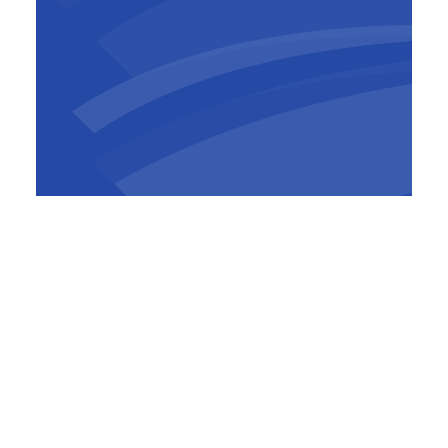
Jan Van Steirteghem
COO BESIX Construction
​Dans un processus traditionnel, l’implication
détaillée de l’entrepreneur ne commence
qu’une fois la conception largement définie et
l’appel d’offres attribué. De plus, l’alignement
essentiel entre le client, les concepteurs,
l’entrepreneur général et parfois les principaux