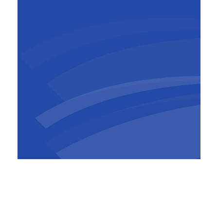
Jan Van Steirteghem
COO BESIX Construction
​Le modèle ECI modifie également le planning