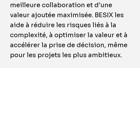
meilleure collaboration et d’une
valeur ajoutée maximisée. BESIX les
aide à réduire les risques liés à la
complexité, à optimiser la valeur et à
accélérer la prise de décision, même
pour les projets les plus ambitieux.
​Pendant de nombreuses années, le secteur de
la construction a suivi un processus linéaire :
d’abord l’appel d’offres, puis l’exécution.
Chaque phase disposait de sa propre équipe,
de ses priorités et de ses résultats. Si cette