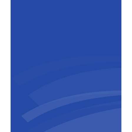
Peter Lembrechts
General Manager
,
BESIX Middle
East