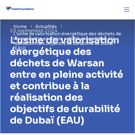
Home
Actualités
23 septembre 2024
L'usine de valorisation énergétique des déchets de
L'usine de valorisation
Warsan entre en pleine activité et contribue à la
réalisation des objectifs de durabilité de Dubaï
énergétique des
(EAU)
déchets de Warsan
entre en pleine activité
et contribue à la
réalisation des
objectifs de durabilité
de Dubaï (EAU)