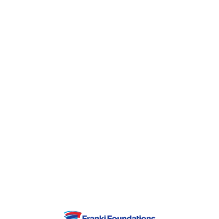
continents, le groupe est spécialisé dans les
secteurs de la construction, des lotissements
et des concessions. Active depuis 1909,
BESIX conçoit et réalise les projets les plus
complexes : bâtiments et gratte-ciel, projets
maritimes, infrastructures, installations de
traitement des eaux et des déchets,
installations sportives et de loisirs.
En outre, BESIX est un fournisseur de capital
industriel et un leader dans les partenariats
public-privé, ainsi que dans la gestion de
l'exploitation et de l'entretien des projets. Il
s'agit d'un large éventail de projets
d'infrastructure sociale et de projets
environnementaux.