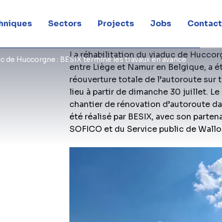
hniques
Sectors
Projects
Jobs
Contac
La réhabilitation du viaduc de Huccorg
uc de Huccorgne : BESIX termine les travaux en avance
entre Liège et Namur en Belgique, a é
réouverture totale de l’autoroute sur 
lieu à partir de dimanche 30 juillet. Le 
chantier de rénovation d’autoroute da
été réalisé par BESIX, avec son parten
SOFICO et du Service public de Wallon