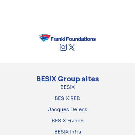
een viaduct van 285 m, die de internationale
haven van Ancona verbindt met de Strada
Statale 16.
BESIX Group sites
BESIX
BESIX RED
Jacques Delens
BESIX France
BESIX Infra