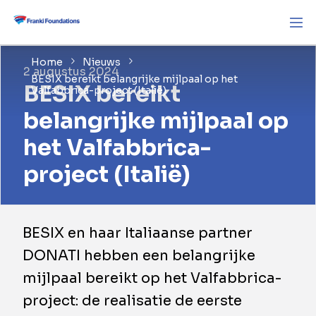
Home
Nieuws
2 augustus 2024
BESIX bereikt belangrijke mijlpaal op het
BESIX bereikt
Valfabbrica-project (Italië)
belangrijke mijlpaal op
het Valfabbrica-
project (Italië)
BESIX en haar Italiaanse partner
DONATI hebben een belangrijke
mijlpaal bereikt op het Valfabbrica-
project: de realisatie de eerste