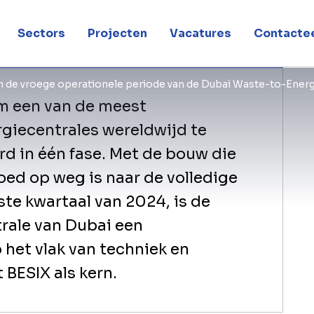
liteit
Sectors
Projecten
Vacatures
Contactee
an de vroege operationele periode van de Dubai Waste-to-Energy 
om een van de meest
giecentrales wereldwijd te
d in één fase. Met de bouw die
oed op weg is naar de volledige
rste kwartaal van 2024, is de
trale van Dubai een
p het vlak van techniek en
 BESIX als kern.