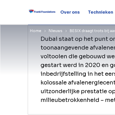
Energy faci
Over ons
Technieken
Home
Nieuws
BESIX draagt trots bij a
Dubai staat op het punt 
toonaangevende afvalener
voltooien die gebouwd wer
gestart werd in 2020 en g
inbedrijfstelling in het ee
kolossale afvalenergiecen
uitzonderlijke prestatie o
milieubetrokkenheid – met