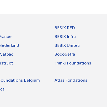
BESIX RED
France
BESIX Infra
Nederland
BESIX Unitec
Watpac
Socogetra
nstruct
Franki Foundations
 Foundations Belgium
Atlas Fondations
ect