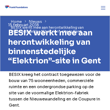
Home
Nieuws
15 februari 2018
BESIX werkt mee aan herontwikkeling van
BESIX werkt mee aan
binnenstedelijke “Elektrion”-site in Gent
herontwikkeling van
binnenstedelijke
“Elektrion”-site in Gent
BESIX kreeg het contract toegewezen voor de
bouw van 75 wooneenheden, commerciële
ruimte en een ondergrondse parking op de
site van de voormalige Elektrion-fabriek
tussen de Nieuwewandeling en de Coupure in
Gent.