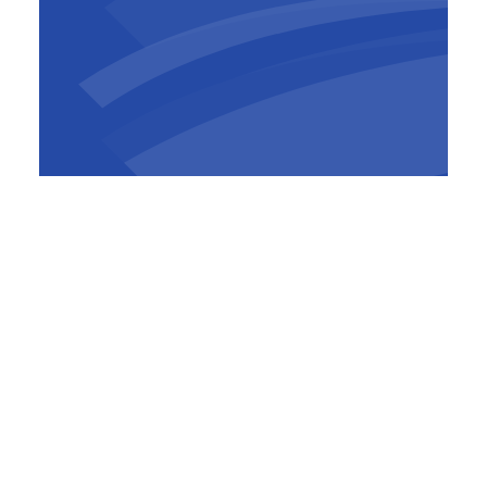
Pierre Sironval
CEO
,
BESIX Group
Geerts leiderschap, gecombineerd met zijn
integriteit, strategisch inzicht en
gedrevenheid om vooruitgang te boeken,
maken van deze prijs een welverdiende
erkenning van zijn bijdrage, niet alleen voor
BESIX, maar voor de bredere People-
gemeenschap binnen de Groep, en
uiteindelijk voor de hele bouwsector.