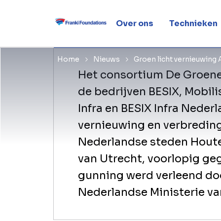
A27 Houte
Over ons
Technieken
Home
Nieuws
Groen licht vernieuwing
Het consortium De Groene
de bedrijven BESIX, Mobili
Infra en BESIX Infra Neder
vernieuwing en verbreding
Nederlandse steden Houte
van Utrecht, voorlopig ge
gunning werd verleend doo
Nederlandse Ministerie va