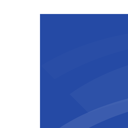
de regionale wegen errond. Dit komt 
goede”, verklaart
Directeur-generaal