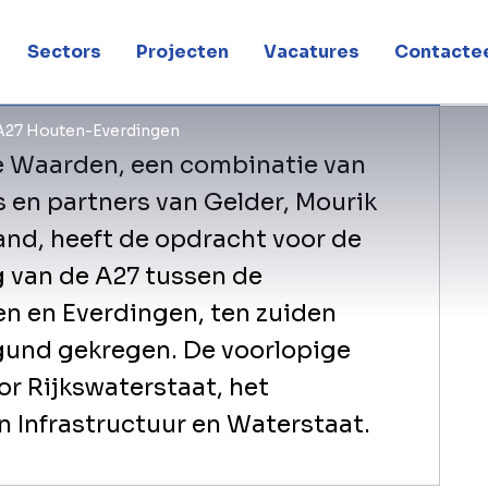
n-Everdingen
Sectors
Projecten
Vacatures
Contactee
 A27 Houten-Everdingen
 Waarden, een combinatie van
s en partners van Gelder, Mourik
land, heeft de opdracht voor de
 van de A27 tussen de
n en Everdingen, ten zuiden
gund gekregen. De voorlopige
r Rijkswaterstaat, het
n Infrastructuur en Waterstaat.