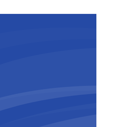
de algemene verkeersveiligheid ten
 Rijkswaterstaat Michèle Blom
.