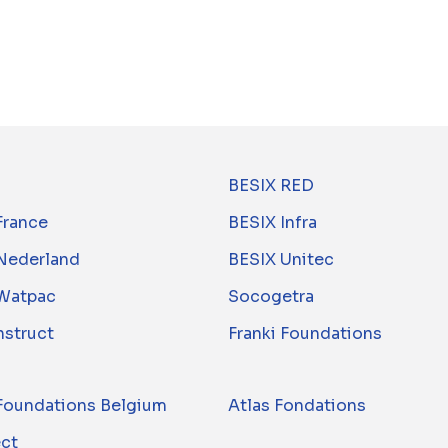
BESIX RED
France
BESIX Infra
Nederland
BESIX Unitec
Watpac
Socogetra
nstruct
Franki Foundations
 Foundations Belgium
Atlas Fondations
ect