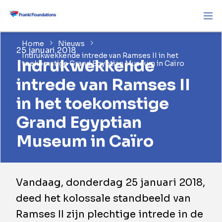
Home
Nieuws
25 januari 2018
Indrukwekkende intrede van Ramses II in het
Indrukwekkende
toekomstige Grand Egyptian Museum in Caïro
intrede van Ramses II
in het toekomstige
Grand Egyptian
Museum in Caïro
Vandaag, donderdag 25 januari 2018,
deed het kolossale standbeeld van
Ramses II zijn plechtige intrede in de