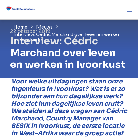
Home
Nieuws
22 oktober 2019
Interview: Cédric Marchand over leven en werken
Interview: Cédric
in Ivoorkust
Marchand over leven
en werken in Ivoorkust
Voor welke uitdagingen staan onze
ingenieurs in Ivoorkust? Wat is er zo
bijzonder aan hun dagelijkse werk?
Hoe ziet hun dagelijkse leven eruit?
We stelden al deze vragen aan Cédric
Marchand, Country Manager van
BESIX in Ivoorkust, de eerste locatie
in West-Afrika waar de groep actief