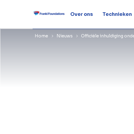
station Leu
Over ons
Technieken
Home
Nieuws
Officiële inhuldiging on