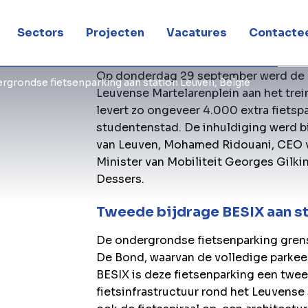
ven, België
Sectors
Projecten
Vacatures
Contactee
Op donderdag 29 september werd de n
dergrondse fietsenparking aan station Leuven, België
Leuvense Martelarenplein aan het trei
levert zo ongeveer 4.000 extra fietsp
studentenstad. De inhuldiging werd 
van Leuven, Mohamed Ridouani, CEO 
Minister van Mobiliteit Georges Gilki
Dessers.
Tweede bijdrage BESIX aan s
De ondergrondse fietsenparking gren
De Bond, waarvan de volledige parkee
BESIX is deze fietsenparking een twee
fietsinfrastructuur rond het Leuvense 