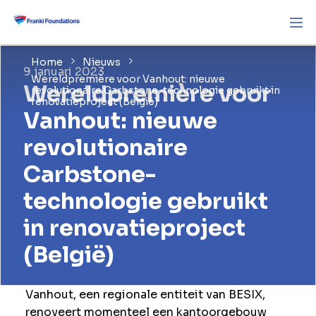
Home
Nieuws
9 januari 2023
Wereldpremière voor Vanhout: nieuwe
Wereldpremière voor
revolutionaire Carbstone-technologie gebruikt in
renovatieproject (België)
Vanhout: nieuwe
revolutionaire
Carbstone-
technologie gebruikt
in renovatieproject
(België)
Vanhout, een regionale entiteit van BESIX,
renoveert momenteel een kantoorgebouw