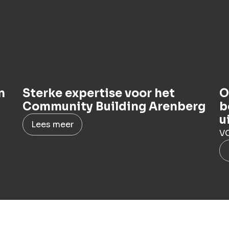
n
Sterke expertise voor het
O
Community Building Arenberg
b
u
Lees meer
VO