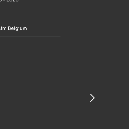
t
cim Belgium