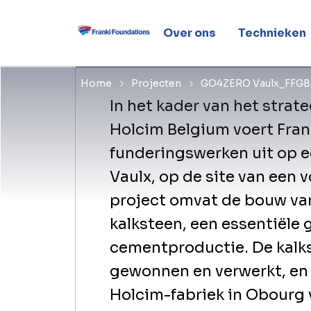
funderings
Over ons
Technieken
Home
Projecten
GO4ZERO Vaulx_FFGB
In het kader van het stra
Holcim Belgium voert Fran
funderingswerken uit op 
Vaulx, op de site van een 
project omvat de bouw va
kalksteen, een essentiële 
cementproductie. De kalks
gewonnen en verwerkt, en 
Holcim-fabriek in Obourg