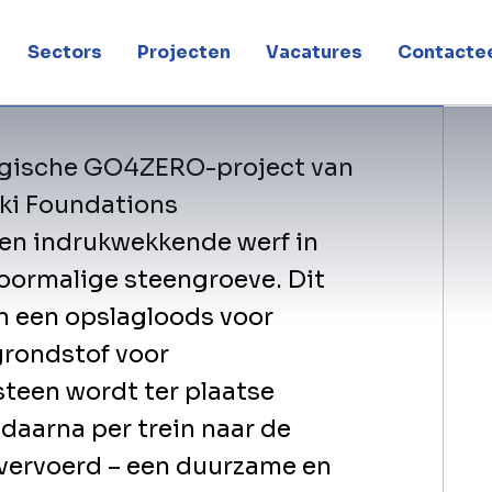
uitdaging
Sectors
Projecten
Vacatures
Contactee
tegische GO4ZERO-project van
ki Foundations
een indrukwekkende werf in
voormalige steengroeve. Dit
n een opslagloods voor
grondstof voor
teen wordt ter plaatse
daarna per trein naar de
 vervoerd – een duurzame en