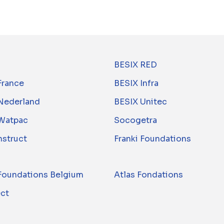
BESIX RED
France
BESIX Infra
Nederland
BESIX Unitec
Watpac
Socogetra
nstruct
Franki Foundations
 Foundations Belgium
Atlas Fondations
ect