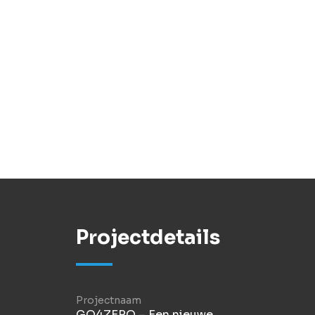
Projectdetails
Projectnaam
GO4ZERO – Een nieuwe