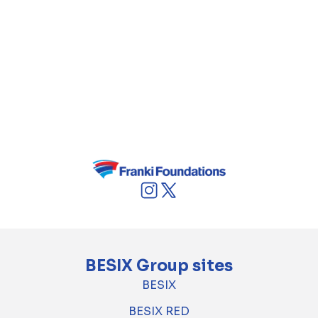
Manager à mon retour chez Franki
Foundations. Il s'agissait d'une partie du RER
de Genval, avec pas moins de 5 machines et
plusieurs techniques à superviser. C'est cette
diversité que j'apprécie tout particulièrement.
Micropieux, gunitage, ancrages, parois
clouées… il y en a pour tous les goûts !
BESIX Group sites
BESIX
BESIX RED