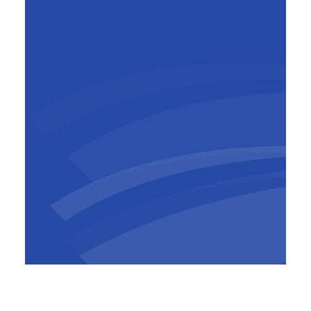
Didier
Site Manager
Le hasard a fait que je suis toujours chez mon
premier employeur plus de 20 ans après !