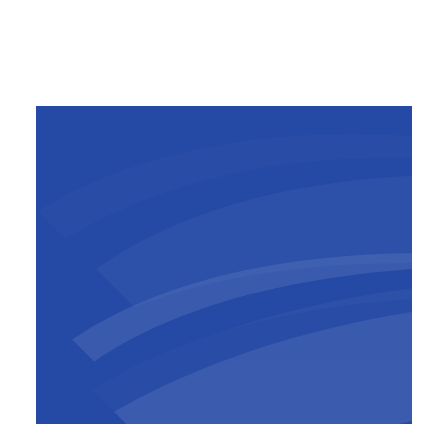
They've been working for us for 5, 10
or 30 years, so they’re best placed to
talk about it:
Aurélien Damsin
Project Manager
Je suis arrivé il y a 7 ans, fraîchement diplômé