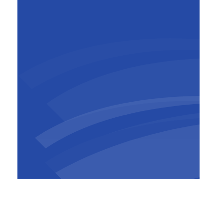
Piet Kindt
Head of Projects
En '89, j'ai commencé chez Franki
Funderingen, d'abord comme Site Manager, et
après quelques mois seulement, on m'a