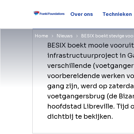
Gabon
Over ons
Technieken
Home
Nieuws
BESIX boekt stevige voor
BESIX boekt mooie voorui
infrastructuurproject in 
verschillende (voetgangers
voorbereidende werken vo
gang zijn, werd op zaterd
voetgangersbrug (de Bizan
hoofdstad Libreville. Tijd
dichtbij te bekijken.