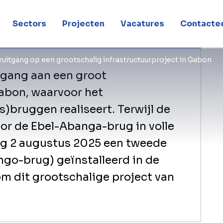
Sectors
Projecten
Vacatures
Contactee
uitgang op een grootschalig infrastructuurproject in Gabon
tgang aan een groot
Gabon, waarvoor het
)bruggen realiseert. ​Terwijl de
or de Ebel-Abanga-brug in volle
ag 2 augustus 2025 een tweede
go-brug) geïnstalleerd in de
 om dit grootschalige project van