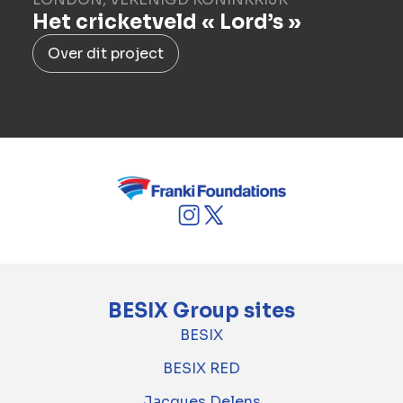
Het cricketveld « Lord’s »
Over dit project
BESIX Group sites
BESIX
BESIX RED
Jacques Delens