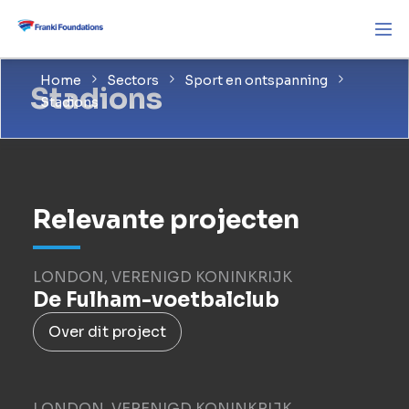
Home
Sectors
Sport en ontspanning
Stadions
Stadions
Relevante projecten
LONDON, VERENIGD KONINKRIJK
De Fulham-voetbalclub
Over dit project
LONDON, VERENIGD KONINKRIJK