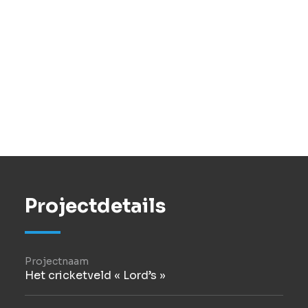
De MP5000 serie paalmachine werd gebruikt
voor het opdrachtdeel van het contract
waarbij de palen onder de Media tribune
moesten worden uitgevoerd onder slechts 12
m vrije hoogte.
Gezien de strakke deadline van het gehele
project werden de paalfunderingen
uitgevoerd terwijl de bestaande tribune werd
gesloopt.
Projectdetails
Projectnaam
Het cricketveld « Lord’s »